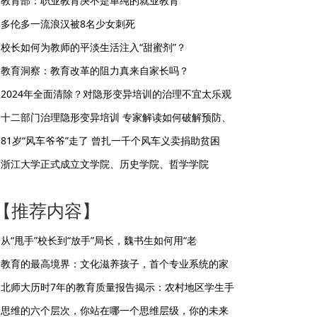
教育部：职业教育决不是单纯的就业教育
多伦多一流浪汉被8名少女刺死
校长如何为教师的平淡生活注入“甜蜜剂”？
教育洞察：教育改革的阻力真来自家长吗？
2024年全面清除？对隐形变异培训的治理不宜太乐观
十二部门治理隐形变异培训 专家解读如何破解预防、
81岁“风车爷爷”走了 曾扎一千个风车义卖捐助贫困
浙江大学正式成立文学院、历史学院、哲学学院
【推荐内容】
从“甩手”校长到“放手”局长，魏书生如何用“老
教育的最高境界：文化滋养孩子，首个专业系统的家
北师大历时7年的教育质量报告揭示：农村地区学生手
思维的六个层次，你站在哪一个思维层级，你的未来