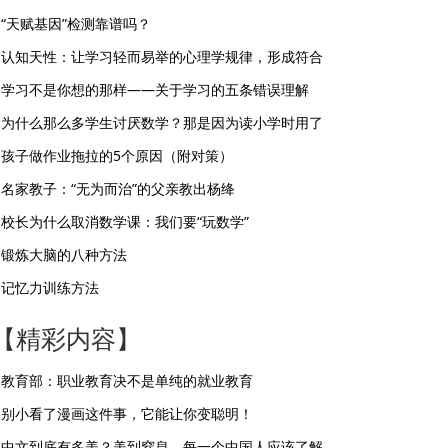
“天赋基因”检测靠谱吗？
认知天性：让学习轻而易举的心理学规律，形成符合
学习不是你想的那样——关于学习的五条错误理解
为什么那么多学生讨厌数学？那是因为读小学时用了
孩子做作业拖拉的5个原因（附对策）
名家教子：“无为而治”的父亲教出杨绛
校长为什么取消数学课：我们要“玩数学”
锻炼大脑的八种方法
记忆力训练方法
【精彩内容】
教育部：职业教育决不是单纯的就业教育
别小看了漫画这件事，它能让你变聪明！
中文到底有多美？美到窒息，每一个中国人应该了解