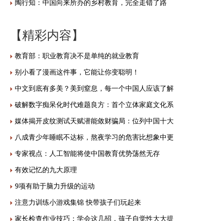
陶行知：中国向来所办的乡村教育，完全走错了路
【精彩内容】
教育部：职业教育决不是单纯的就业教育
别小看了漫画这件事，它能让你变聪明！
中文到底有多美？美到窒息，每一个中国人应该了解
破解数字痴呆化时代难题良方：首个立体家庭文化系
媒体揭开皮纹测试天赋潜能敛财骗局：位列中国十大
八成青少年睡眠不达标，熬夜学习的危害比想象中更
专家视点：人工智能将使中国教育优势荡然无存
有效记忆的九大原理
9项有助于脑力升级的运动
注意力训练小游戏集锦 快带孩子们玩起来
家长检查作业技巧：学会这几招，孩子自觉性大大提