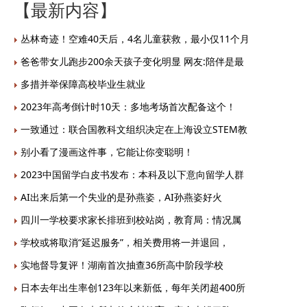
【最新内容】
丛林奇迹！空难40天后，4名儿童获救，最小仅11个月
爸爸带女儿跑步200余天孩子变化明显 网友:陪伴是最
多措并举保障高校毕业生就业
2023年高考倒计时10天：多地考场首次配备这个！
一致通过：联合国教科文组织决定在上海设立STEM教
别小看了漫画这件事，它能让你变聪明！
2023中国留学白皮书发布：本科及以下意向留学人群
AI出来后第一个失业的是孙燕姿，AI孙燕姿好火
四川一学校要求家长排班到校站岗，教育局：情况属
学校或将取消“延迟服务”，相关费用将一并退回，
实地督导复评！湖南首次抽查36所高中阶段学校
日本去年出生率创123年以来新低，每年关闭超400所