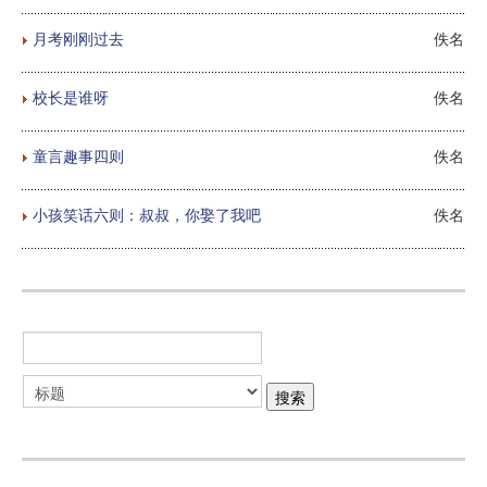
月考刚刚过去
佚名
校长是谁呀
佚名
童言趣事四则
佚名
小孩笑话六则：叔叔，你娶了我吧
佚名