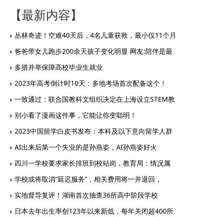
【最新内容】
丛林奇迹！空难40天后，4名儿童获救，最小仅11个月
爸爸带女儿跑步200余天孩子变化明显 网友:陪伴是最
多措并举保障高校毕业生就业
2023年高考倒计时10天：多地考场首次配备这个！
一致通过：联合国教科文组织决定在上海设立STEM教
别小看了漫画这件事，它能让你变聪明！
2023中国留学白皮书发布：本科及以下意向留学人群
AI出来后第一个失业的是孙燕姿，AI孙燕姿好火
四川一学校要求家长排班到校站岗，教育局：情况属
学校或将取消“延迟服务”，相关费用将一并退回，
实地督导复评！湖南首次抽查36所高中阶段学校
日本去年出生率创123年以来新低，每年关闭超400所