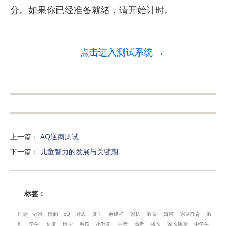
分。如果你已经准备就绪，请开始计时。
点击进入测试系统 →
上一篇
：
AQ逆商测试
下一篇
：
儿童智力的发展与关键期
标签：
国际
标准
情商
EQ
测试
孩子
余建祥
家长
教育
如何
家庭教育
教
师
学生
女孩
留学
男孩
小升初
中考
高考
校长
家长课堂
中学生