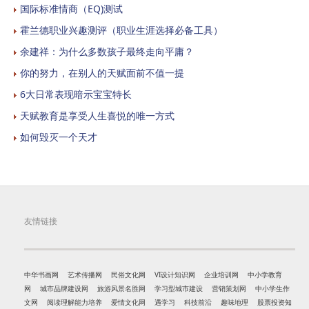
国际标准情商（EQ)测试
霍兰德职业兴趣测评（职业生涯选择必备工具）
余建祥：为什么多数孩子最终走向平庸？
你的努力，在别人的天赋面前不值一提
6大日常表现暗示宝宝特长
天赋教育是享受人生喜悦的唯一方式
如何毁灭一个天才
友情链接
中华书画网
艺术传播网
民俗文化网
VI设计知识网
企业培训网
中小学教育
网
城市品牌建设网
旅游风景名胜网
学习型城市建设
营销策划网
中小学生作
文网
阅读理解能力培养
爱情文化网
遇学习
科技前沿
趣味地理
股票投资知