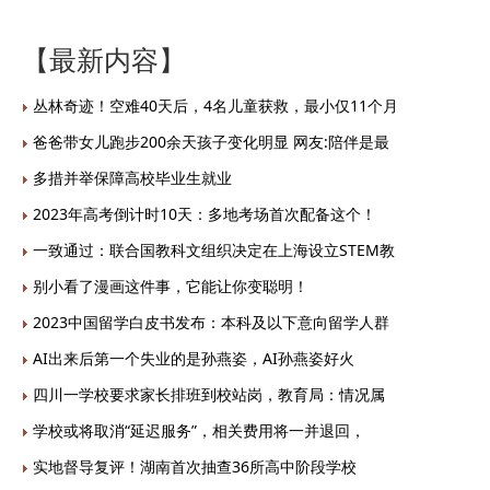
【最新内容】
丛林奇迹！空难40天后，4名儿童获救，最小仅11个月
爸爸带女儿跑步200余天孩子变化明显 网友:陪伴是最
多措并举保障高校毕业生就业
2023年高考倒计时10天：多地考场首次配备这个！
一致通过：联合国教科文组织决定在上海设立STEM教
别小看了漫画这件事，它能让你变聪明！
2023中国留学白皮书发布：本科及以下意向留学人群
AI出来后第一个失业的是孙燕姿，AI孙燕姿好火
四川一学校要求家长排班到校站岗，教育局：情况属
学校或将取消“延迟服务”，相关费用将一并退回，
实地督导复评！湖南首次抽查36所高中阶段学校