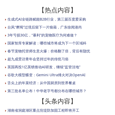
【热点内容】
生成式AI全链路赋能B2B行业，第三届百度爱采购
台风“摩羯”过境后留下一片狼藉，广东徐闻港尚
3年亏损30亿，“暴利”的宠物医疗为何难做？
国家智库专家解读：哪些城市将成为下一个区域科
春节宠物托管师生意火爆：价格翻了倍，背后有隐忧
超九成受访青年会坚持过年的传统习俗
英国再投1亿英镑推动AI研发，继续“监管洼地”
谷歌大模型蝶变：Gemini Ultra烽火对决OpenAI
舌尖上的年菜经济：从中国厨房到世界餐桌
第三批名单公布！中华老字号都分布在哪些城市？
【头条内容】
湖南省洞庭湖区重点垸堤防加固工程即将开工