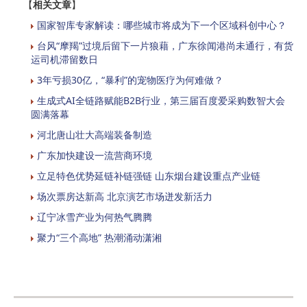
【
相关文章
】
国家智库专家解读：哪些城市将成为下一个区域科创中心？
台风“摩羯”过境后留下一片狼藉，广东徐闻港尚未通行，有货
运司机滞留数日
3年亏损30亿，“暴利”的宠物医疗为何难做？
生成式AI全链路赋能B2B行业，第三届百度爱采购数智大会
圆满落幕
河北唐山壮大高端装备制造
广东加快建设一流营商环境
立足特色优势延链补链强链 山东烟台建设重点产业链
场次票房达新高 北京演艺市场迸发新活力
辽宁冰雪产业为何热气腾腾
聚力“三个高地” 热潮涌动潇湘