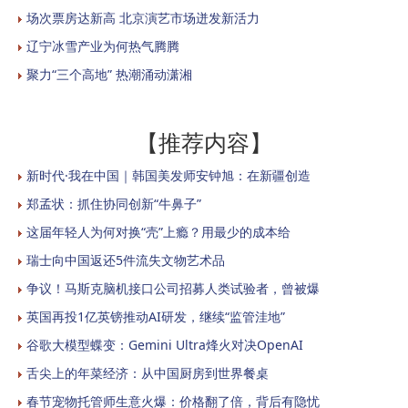
场次票房达新高 北京演艺市场迸发新活力
辽宁冰雪产业为何热气腾腾
聚力“三个高地” 热潮涌动潇湘
【推荐内容】
新时代·我在中国｜韩国美发师安钟旭：在新疆创造
郑孟状：抓住协同创新“牛鼻子”
这届年轻人为何对换“壳”上瘾？用最少的成本给
瑞士向中国返还5件流失文物艺术品
争议！马斯克脑机接口公司招募人类试验者，曾被爆
英国再投1亿英镑推动AI研发，继续“监管洼地”
谷歌大模型蝶变：Gemini Ultra烽火对决OpenAI
舌尖上的年菜经济：从中国厨房到世界餐桌
春节宠物托管师生意火爆：价格翻了倍，背后有隐忧