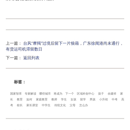
上一篇
：
台风“摩羯”过境后留下一片狼藉，广东徐闻港尚未通行，
有货运司机滞留数日
下一篇
：
返回列表
标签：
国家智库
专家解读
哪些城市
将成为
下一个
区域科创中心
孩子
余建祥
家
长
教育
如何
家庭教育
教师
学生
女孩
留学
男孩
小升初
中考
高
考
校长
家长课堂
中学生
传统文化
父母
怎么办