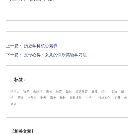
上一篇
：
历史学科核心素养
下一篇
：
父母心得：女儿的快乐英语学习法
标签：
学习力
孩子
余建祥
家长
教育
如何
家庭教育
教师
学生
女孩
留
学
男孩
小升初
中考
高考
校长
家长课堂
中学生
传统文化
父母
怎
么办
【
相关文章
】