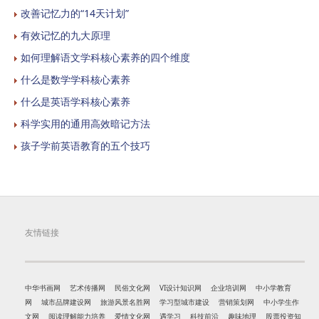
改善记忆力的“14天计划”
有效记忆的九大原理
如何理解语文学科核心素养的四个维度
什么是数学学科核心素养
什么是英语学科核心素养
科学实用的通用高效暗记方法
孩子学前英语教育的五个技巧
友情链接
中华书画网
艺术传播网
民俗文化网
VI设计知识网
企业培训网
中小学教育
网
城市品牌建设网
旅游风景名胜网
学习型城市建设
营销策划网
中小学生作
文网
阅读理解能力培养
爱情文化网
遇学习
科技前沿
趣味地理
股票投资知