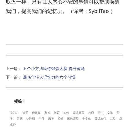
取火一样。只有让人内心不安的事情可以帮助唤醒
我们，提高我们的记忆力。（译者：SybilTao ）
上一篇
：
五个小方法助你锻炼大脑 提升智能
下一篇
：
最伤年轻人记忆力的六个习惯
标签：
学习力
孩子
余建祥
家长
教育
如何
家庭教育
教师
学生
女孩
留
学
男孩
小升初
中考
高考
校长
家长课堂
中学生
传统文化
父母
怎
么办