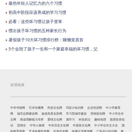
最伤年轻人记忆力的六个习惯
初高中阶段应该养成的学习习惯
必看：这些坏习惯让孩子变笨
惯出孩子坏习惯的五种家长行为
暑假孩子10大坏习惯排行榜：睡懒觉居首
5个会毁了孩子一生和一个家庭幸福的坏习惯，父
友情链接
中华书画网
艺术传播网
民俗文化网
VI设计知识网
企业培训网
中小学教育
网
城市品牌建设网
旅游风景名胜网
学习型城市建设
营销策划网
中小学生作
文网
阅读理解能力培养
爱情文化网
遇学习
科技前沿
趣味地理
股票投资知
识
思维谷
中华人物谱
中外历史文化网
中国茶文化网
中小学生作文大全
国
际教育观察
艺术收藏投资网
中华武术网
收藏证书查询网
广告设计知识网
教