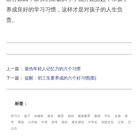
养成良好的学习习惯，这样才是对孩子的人生负
责。
上一篇
：
最伤年轻人记忆力的六个习惯
下一篇
：
提醒：初三生要养成的六个好习惯(图)
标签：
学习力
孩子
余建祥
家长
教育
如何
家庭教育
教师
学生
女孩
留
学
男孩
小升初
中考
高考
校长
家长课堂
中学生
传统文化
父母
怎
么办