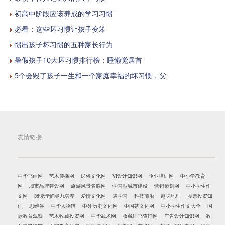
初高中阶段应该养成的学习习惯
必看：这些坏习惯让孩子变笨
惯出孩子坏习惯的五种家长行为
暑假孩子10大坏习惯排行榜：睡懒觉居首
5个会毁了孩子一生和一个家庭幸福的坏习惯，父
友情链接
中华书画网
艺术传播网
民俗文化网
VI设计知识网
企业培训网
中小学教育
网
城市品牌建设网
旅游风景名胜网
学习型城市建设
营销策划网
中小学生作
文网
阅读理解能力培养
爱情文化网
遇学习
科技前沿
趣味地理
股票投资知
识
思维谷
中华人物谱
中外历史文化网
中国茶文化网
中小学生作文大全
国
际教育观察
艺术收藏投资网
中华武术网
收藏证书查询网
广告设计知识网
教