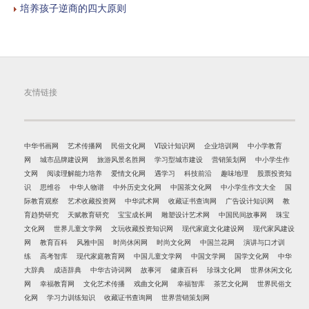
培养孩子逆商的四大原则
友情链接
中华书画网
艺术传播网
民俗文化网
VI设计知识网
企业培训网
中小学教育
网
城市品牌建设网
旅游风景名胜网
学习型城市建设
营销策划网
中小学生作
文网
阅读理解能力培养
爱情文化网
遇学习
科技前沿
趣味地理
股票投资知
识
思维谷
中华人物谱
中外历史文化网
中国茶文化网
中小学生作文大全
国
际教育观察
艺术收藏投资网
中华武术网
收藏证书查询网
广告设计知识网
教
育趋势研究
天赋教育研究
宝宝成长网
雕塑设计艺术网
中国民间故事网
珠宝
文化网
世界儿童文学网
文玩收藏投资知识网
现代家庭文化建设网
现代家风建设
网
教育百科
风雅中国
时尚休闲网
时尚文化网
中国兰花网
演讲与口才训
练
高考智库
现代家庭教育网
中国儿童文学网
中国文学网
国学文化网
中华
大辞典
成语辞典
中华古诗词网
故事河
健康百科
珍珠文化网
世界休闲文化
网
幸福教育网
文化艺术传播
戏曲文化网
幸福智库
茶艺文化网
世界民俗文
化网
学习力训练知识
收藏证书查询网
世界营销策划网