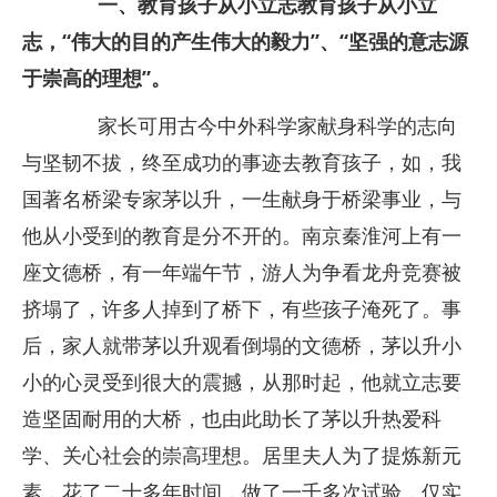
一、教育孩子从小立志教育孩子从小立
志，“伟大的目的产生伟大的毅力”、“坚强的意志源
于崇高的理想”。
家长可用古今中外科学家献身科学的志向
与坚韧不拔，终至成功的事迹去教育孩子，如，我
国著名桥梁专家茅以升，一生献身于桥梁事业，与
他从小受到的教育是分不开的。南京秦淮河上有一
座文德桥，有一年端午节，游人为争看龙舟竞赛被
挤塌了，许多人掉到了桥下，有些孩子淹死了。事
后，家人就带茅以升观看倒塌的文德桥，茅以升小
小的心灵受到很大的震撼，从那时起，他就立志要
造坚固耐用的大桥，也由此助长了茅以升热爱科
学、关心社会的崇高理想。居里夫人为了提炼新元
素，花了二十多年时间，做了一千多次试验，仅实