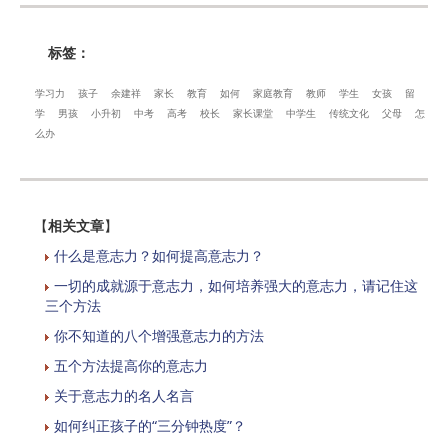
标签：
学习力
孩子
余建祥
家长
教育
如何
家庭教育
教师
学生
女孩
留
学
男孩
小升初
中考
高考
校长
家长课堂
中学生
传统文化
父母
怎
么办
【
相关文章
】
什么是意志力？如何提高意志力？
一切的成就源于意志力，如何培养强大的意志力，请记住这
三个方法
你不知道的八个增强意志力的方法
五个方法提高你的意志力
关于意志力的名人名言
如何纠正孩子的“三分钟热度”？