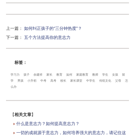
上一篇
：
如何纠正孩子的“三分钟热度”？
下一篇
：
五个方法提高你的意志力
标签：
学习力
孩子
余建祥
家长
教育
如何
家庭教育
教师
学生
女孩
留
学
男孩
小升初
中考
高考
校长
家长课堂
中学生
传统文化
父母
怎
么办
【
相关文章
】
什么是意志力？如何提高意志力？
一切的成就源于意志力，如何培养强大的意志力，请记住这