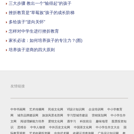
三大步骤 教出一个“输得起”的孩子
挫折教育是“草莓族”孩子的成长阶梯
多给孩子“逆向关怀”
怎样对中学生进行挫折教育
家长必读：如何培养孩子的专注力？(图)
培养孩子逆商的四大原则
友情链接
中华书画网
艺术传播网
民俗文化网
VI设计知识网
企业培训网
中小学教育
网
城市品牌建设网
旅游风景名胜网
学习型城市建设
营销策划网
中小学生作
文网
阅读理解能力培养
爱情文化网
遇学习
科技前沿
趣味地理
股票投资知
识
思维谷
中华人物谱
中外历史文化网
中国茶文化网
中小学生作文大全
国
际教育观察
艺术收藏投资网
中华武术网
收藏证书查询网
广告设计知识网
教