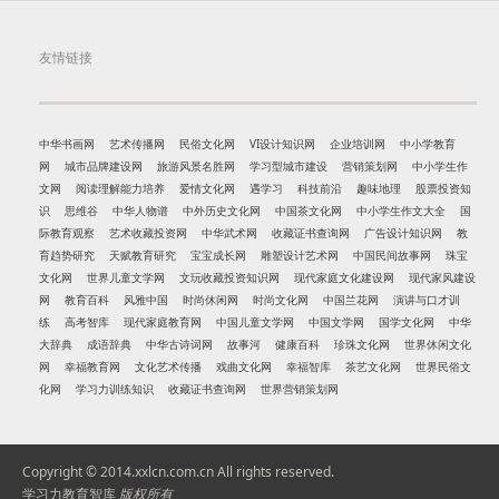
友情链接
中华书画网
艺术传播网
民俗文化网
VI设计知识网
企业培训网
中小学教育
网
城市品牌建设网
旅游风景名胜网
学习型城市建设
营销策划网
中小学生作
文网
阅读理解能力培养
爱情文化网
遇学习
科技前沿
趣味地理
股票投资知
识
思维谷
中华人物谱
中外历史文化网
中国茶文化网
中小学生作文大全
国
际教育观察
艺术收藏投资网
中华武术网
收藏证书查询网
广告设计知识网
教
育趋势研究
天赋教育研究
宝宝成长网
雕塑设计艺术网
中国民间故事网
珠宝
文化网
世界儿童文学网
文玩收藏投资知识网
现代家庭文化建设网
现代家风建设
网
教育百科
风雅中国
时尚休闲网
时尚文化网
中国兰花网
演讲与口才训
练
高考智库
现代家庭教育网
中国儿童文学网
中国文学网
国学文化网
中华
大辞典
成语辞典
中华古诗词网
故事河
健康百科
珍珠文化网
世界休闲文化
网
幸福教育网
文化艺术传播
戏曲文化网
幸福智库
茶艺文化网
世界民俗文
化网
学习力训练知识
收藏证书查询网
世界营销策划网
Copyright © 2014.xxlcn.com.cn All rights reserved.
学习力教育智库
版权所有