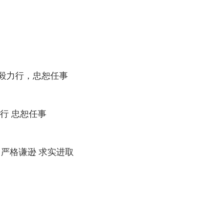
毅力行，忠恕任事
行 忠恕任事
 严格谦逊 求实进取