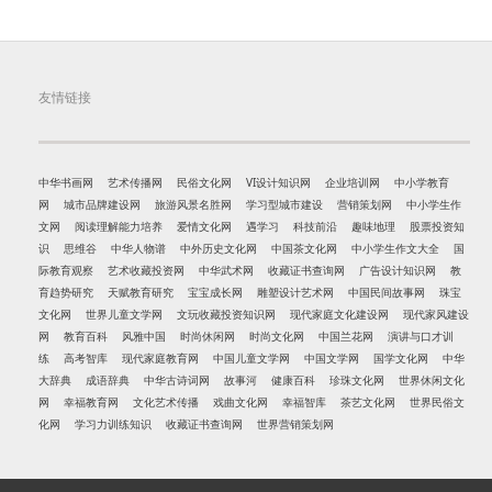
友情链接
中华书画网
艺术传播网
民俗文化网
VI设计知识网
企业培训网
中小学教育
网
城市品牌建设网
旅游风景名胜网
学习型城市建设
营销策划网
中小学生作
文网
阅读理解能力培养
爱情文化网
遇学习
科技前沿
趣味地理
股票投资知
识
思维谷
中华人物谱
中外历史文化网
中国茶文化网
中小学生作文大全
国
际教育观察
艺术收藏投资网
中华武术网
收藏证书查询网
广告设计知识网
教
育趋势研究
天赋教育研究
宝宝成长网
雕塑设计艺术网
中国民间故事网
珠宝
文化网
世界儿童文学网
文玩收藏投资知识网
现代家庭文化建设网
现代家风建设
网
教育百科
风雅中国
时尚休闲网
时尚文化网
中国兰花网
演讲与口才训
练
高考智库
现代家庭教育网
中国儿童文学网
中国文学网
国学文化网
中华
大辞典
成语辞典
中华古诗词网
故事河
健康百科
珍珠文化网
世界休闲文化
网
幸福教育网
文化艺术传播
戏曲文化网
幸福智库
茶艺文化网
世界民俗文
化网
学习力训练知识
收藏证书查询网
世界营销策划网