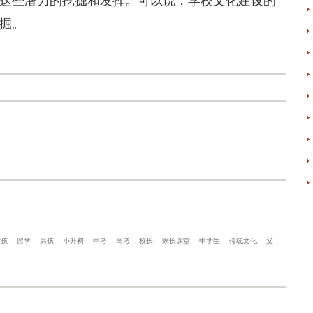
这些潜力的挖掘和发挥。可以说，学校文化建设的
掘。
女孩
留学
男孩
小升初
中考
高考
校长
家长课堂
中学生
传统文化
父