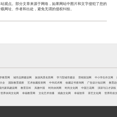
本站观点。部分文章来源于网络，如果网站中图片和文字侵犯了您的
转载网址、作者和出处，避免无谓的侵权纠纷。
学教育网
城市品牌建设网
旅游风景名胜网
学习型城市建设
营销策划网
中小学生作文网
大全
国际教育观察
艺术收藏投资网
中华武术网
收藏证书查询网
广告设计知识网
教育趋
现代家风建设网
教育百科
风雅中国
时尚休闲网
时尚文化网
中国兰花网
演讲与口才训练
世界休闲文化网
幸福教育网
文化艺术传播
戏曲文化网
幸福智库
茶艺文化网
世界民俗