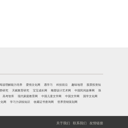
阅读理解能力培养
爱情文化网
遇学习
科技前沿
趣味地理
股票投资知
势研究
天赋教育研究
宝宝成长网
雕塑设计艺术网
中国民间故事网
珠
高考智库
现代家庭教育网
中国儿童文学网
中国文学网
国学文化网
文化网
学习力训练知识
收藏证书查询网
世界营销策划网
关于我们
联系我们
友情链接