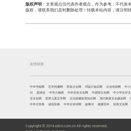
版权声明
：文章观点仅代表作者观点，作为参考，不代表
版权，请联系我们及时删除处理！转载本站内容，请注明
友情链接
中华书画网
艺术传播网
民俗文化网
VI设计知识网
企业培训网
中小
识
思维谷
中华人物谱
中外历史文化网
中国茶文化网
中小学生作文
宝文化网
世界儿童文学网
文玩收藏投资知识网
现代家庭文化建设网
中华大辞典
成语辞典
中华古诗词网
故事河
健康百科
珍珠文化网
Copyright © 2014.xxlcn.com.cn All rights reserved.