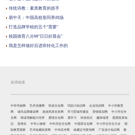
传统诗教：素质教育的抓手
易中天：中国高校形同养鸡场
打造品牌学校的五个“需要”
校园德育八分钟“日日好晨会”
我是怎样做好后进班转化工作的
友情链接
中华书画网
艺术传播网
民俗文化网
VI设计知识网
企业培训网
中小学教育
网
城市品牌建设网
旅游风景名胜网
学习型城市建设
营销策划网
中小学生作
文网
阅读理解能力培养
爱情文化网
遇学习
科技前沿
趣味地理
股票投资知
识
思维谷
中华人物谱
中外历史文化网
中国茶文化网
中小学生作文大全
国
际教育观察
艺术收藏投资网
中华武术网
收藏证书查询网
广告设计知识网
教