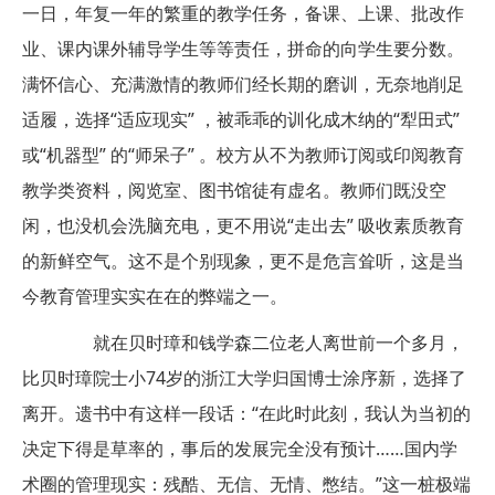
一日，年复一年的繁重的教学任务，备课、上课、批改作
业、课内课外辅导学生等等责任，拼命的向学生要分数。
满怀信心、充满激情的教师们经长期的磨训，无奈地削足
适履，选择“适应现实” ，被乖乖的训化成木纳的“犁田式”
或“机器型” 的“师呆子” 。校方从不为教师订阅或印阅教育
教学类资料，阅览室、图书馆徒有虚名。教师们既没空
闲，也没机会洗脑充电，更不用说“走出去” 吸收素质教育
的新鲜空气。这不是个别现象，更不是危言耸听，这是当
今教育管理实实在在的弊端之一。
就在贝时璋和钱学森二位老人离世前一个多月，
比贝时璋院士小74岁的浙江大学归国博士涂序新，选择了
离开。遗书中有这样一段话：“在此时此刻，我认为当初的
决定下得是草率的，事后的发展完全没有预计……国内学
术圈的管理现实：残酷、无信、无情、憋结。”这一桩极端