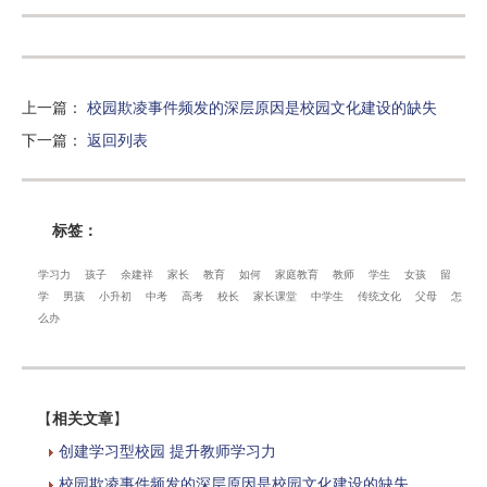
上一篇
：
校园欺凌事件频发的深层原因是校园文化建设的缺失
下一篇
：
返回列表
标签：
学习力
孩子
余建祥
家长
教育
如何
家庭教育
教师
学生
女孩
留
学
男孩
小升初
中考
高考
校长
家长课堂
中学生
传统文化
父母
怎
么办
【
相关文章
】
创建学习型校园 提升教师学习力
校园欺凌事件频发的深层原因是校园文化建设的缺失